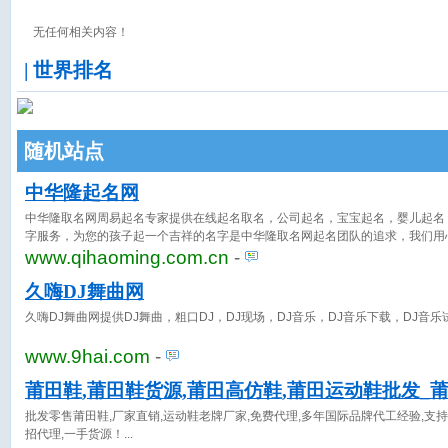
无任何相关内容！
| 世界排名
随机站点
中华隆起名网
中华隆取名网周易起名专家提供在线起名取名，公司起名，宝宝起名，婴儿起名
字服务，为您的孩子起一个吉祥的名字是中华隆取名网起名团队的追求，我们用
牌，真诚服务每一位为宝宝起名，公司起名的朋友。
www.qihaoming.com.cn
-
久嗨DJ舞曲网
久嗨DJ舞曲网提供DJ舞曲，粗口DJ，DJ现场，DJ音乐，DJ音乐下载，DJ音乐
www.9hai.com
-
莆田鞋,莆田鞋货源,莆田高仿鞋,莆田运动鞋批发_
批发零售莆田鞋,厂家直销,运动鞋老牌厂家,免费代理,多年国际品牌代工经验,支持
招代理,一手货源！