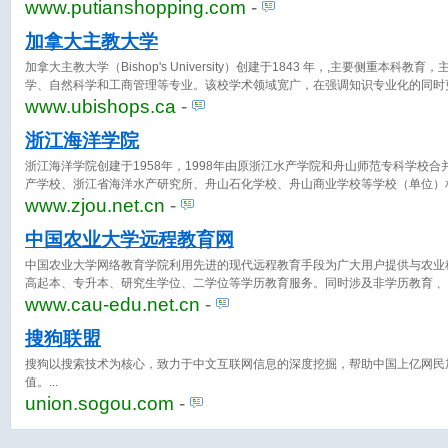
www.putianshopping.com
-
加拿大主教大学
加拿大主教大学（Bishop's University）创建于1843 年，,主要侧重本
学、自然科学和工商管理等专业。该校学术领域宽广，在强调知识专业化的同时
www.ubishops.ca
-
浙江海洋学院
浙江海洋学院创建于1958年，1998年由原浙江水产学院和舟山师范专科学校
产学校、浙江省海洋水产研究所、舟山石化学校、舟山商业学校等学校（单位）
学校数易校址、历经变迁，积淀形成了“海纳百川、自强不息” 的校训精神，现
www.zjou.net.cn
-
格，以海洋为特色，理学、农学、工学、文学、管理学、经济学等多学科发展的
中国农业大学远程教育网
中国农业大学网络教育学院利用先进的现代远程教育手段为广大用户提供与农业
高起本、专升本、研究生学位、二学位等学历教育服务。同时涉及非学历教育 
www.cau-edu.net.cn
-
搜狗联盟
搜狗以搜索技术为核心，致力于中文互联网信息的深度挖掘，帮助中国上亿网民
值。
union.sogou.com
-