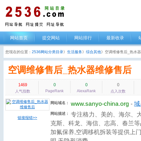
网站首页
提交网站
网站排行
最新收录
您现在的位置：
2536网站分类目录
》
生活服务
》
综合其他
》空调维修售后_热水
空调维修售后_热水器维修售后
1469
0
0
0
PageRank
AlexaRank
人气指数
点入次数
www.sanyo-china.org
-
域
网站域名：
专注格力、美的、海尔、
网站描述：
链接报错>>
克斯、科龙、海信、志高、春兰等
加氟保养,空调移机拆装等提供上门
明,无隐形消费。