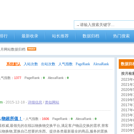
排行
最新收录
站长推荐
数据归档
热门搜索
12月网站数据归档
数据归
系统默认
入站次数
出站次数
人气指数
PageRank
AlexaRank
按月检
0
0
人气指数：
1377
PageRank：
AlexaRank：
2023年4
2021年3
2020年5
2019年1
2019年5
om
- 2015-12-18 -
详细信息
/
类似网站
2017年1
2017年4
2015年1
,物超所值！
0
0
-
人气指数：
1606
PageRank：
AlexaRank：
2015年8
2010年7
最权威,最领先的在线以物换物交换平台,满足客户物品交换的需求,替客
2010年5
以物换物,置换自己想要的东西。提供各类最新最全的商品,服务的置换