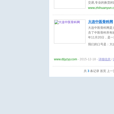
交易,专业的换货的
值。最新最全的商
www.zhihuanyun.
大连中医骨科网
大连中医骨科网是
含了中医骨科所有
年11月20日，
我们的口号是：大
www.dljyzyy.com
- 2015-12-18 -
详细信息
/
共
3
条记录 首页 上