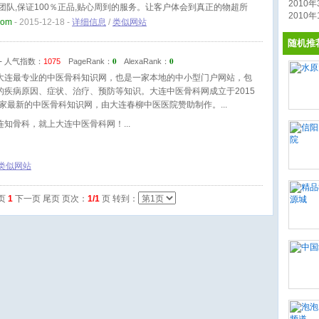
2010年3
团队,保证100％正品,贴心周到的服务。让客户体会到真正的物超所
2010年1
品信息,让您轻松拥有最有效的置换过程,轻松做大生意。
com
- 2015-12-18 -
详细信息
/
类似网站
随机推
0
0
-
人气指数：
1075
PageRank：
AlexaRank：
大连最专业的中医骨科知识网，也是一家本地的中小型门户网站，包
的疾病原因、症状、治疗、预防等知识。大连中医骨科网成立于2015
是一家最新的中医骨科知识网，由大连春柳中医医院赞助制作。
连知骨科，就上大连中医骨科网！
类似网站
一页
1
下一页 尾页 页次：
1/1
页 转到：