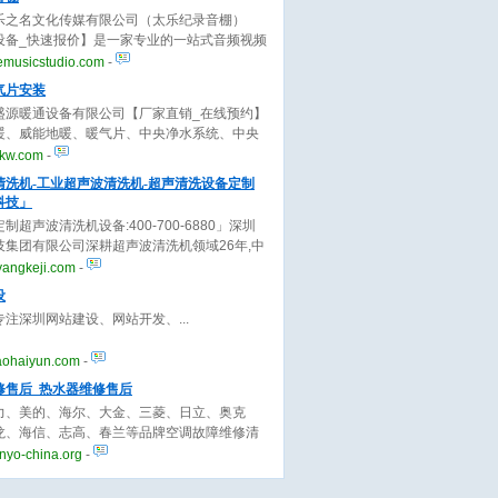
乐之名文化传媒有限公司（太乐纪录音棚）
设备_快速报价】是一家专业的一站式音频视频
务公司，业务包含录音、音乐制作、混音、编
emusicstudio.com
-
v拍摄制作等，欢迎来电！
气片安装
盛源暖通设备有限公司【厂家直销_在线预约】
暖、威能地暖、暖气片、中央净水系统、中央
新风系统安装、售后于一体，技术专业，产品
jkw.com
-
，价格实惠，欢迎来电咨询！
清洗机-工业超声波清洗机-超声清洗设备定制
科技」
制超声波清洗机设备:400-700-6880」深圳
技集团有限公司深耕超声波清洗机领域26年,中
波清洗机十大品牌厂家,供应各类家用.工业超声
yangkeji.com
-
.
设
专注深圳网站建设、网站开发、
aohaiyun.com
-
修售后_热水器维修售后
力、美的、海尔、大金、三菱、日立、奥克
龙、海信、志高、春兰等品牌空调故障维修清
保养,空调移机拆装等提供上门服务,原厂配件,
nyo-china.org
-
明,无隐形消费。