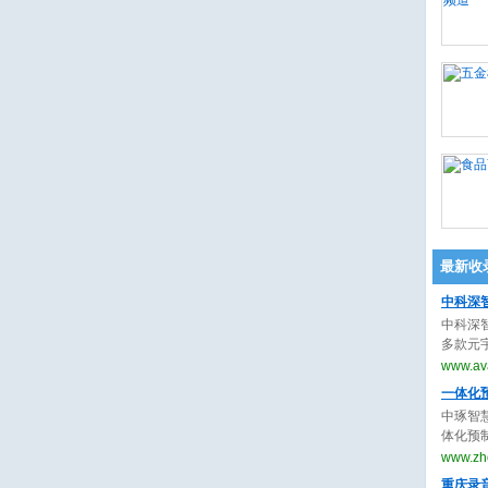
最新收
中科深
中科深
多款元
播”实现
www.ava
件“创
一体化
客服解决
中琢智
解决方
体化预
解决方
国现货
www.zh
用寿命
重庆录