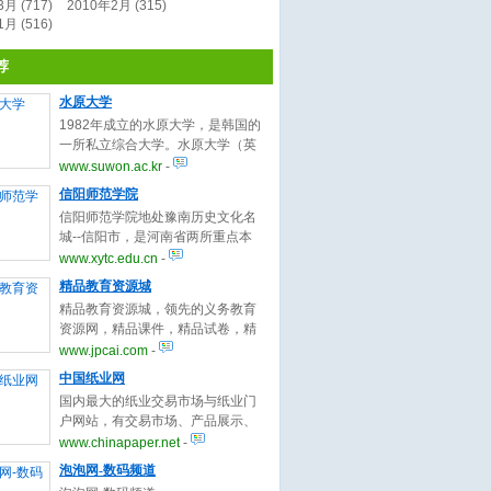
月 (717)
2010年2月 (315)
月 (516)
荐
水原大学
1982年成立的水原大学，是韩国的
一所私立综合大学。水原大学（英
文名字：Suwon University，韩语
www.suwon.ac.kr
-
名字：수원대학교）中国国家教育
信阳师范学院
部认可学历的韩国大学。坐落于京
信阳师范学院地处豫南历史文化名
畿道首府：水原市，学校自1982年
城--信阳市，是河南省两所重点本
创立以来，一直以“检素·正义·创
科师范院校之一，是全省唯一获
www.xytc.edu.cn
-
意”为校训，不但具备雄厚的师资力
得“全国文明单位”称号的本科院
量，并在诸多方面取得了巨大的成
精品教育资源城
校，被原全国人大常委会副委员
就。
精品教育资源城，领先的义务教育
长、著名社会活动家、教育家费孝
资源网，精品课件，精品试卷，精
通先生誉为“教师之摇篮”。
品教案，新课标物理资源，新目标
www.jpcai.com
-
英语，海岸线教课件，海岸线光
中国纸业网
盘。
国内最大的纸业交易市场与纸业门
户网站，有交易市场、产品展示、
公司大全、纸业网站、纸业展会、
www.chinapaper.net
-
纸业新闻、纸商通等特色栏目，为
泡泡网-数码频道
您提供最好的网络交易与资讯服