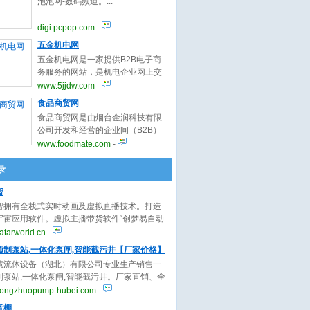
泡泡网-数码频道。
务。
digi.pcpop.com
-
五金机电网
五金机电网是一家提供B2B电子商
务服务的网站，是机电企业网上交
易的首选，提供最新供应，求购，
www.5jjdw.com
-
代理，合作，二手，招标，库存等
食品商贸网
商机信息，通过行业专卖，行业资
食品商贸网是由烟台金润科技有限
讯，商务论坛，商人社区，人才求
公司开发和经营的企业间（B2B）
职，企业招聘提供企业信息服
电子商务网站。食品商贸网以专业
www.foodmate.com
-
务。
化、个性化、人性化的服务和便
捷、丰富的网络技术，为全球企业
录
提供独特的优势服务，是国内外企
智
业、经贸公司开拓市场的最佳网上
贸易平台。
智拥有全栈式实时动画及虚拟直播技术。打造
宇宙应用软件。虚拟主播带货软件“创梦易自动
AI虚拟主播24小时卖货，AI动画视频制作软
tarworld.cn
-
梦易自动画”AI自动生成精美的动画视频。虚拟人
预制泵站,一体化泵闸,智能截污井【厂家价格】
方案“云小七”为品牌提供标准的PaaS/SaaS
慧流体设备（湖北）有限公司专业生产销售一
案。已为上千家客户提供极高性价比的虚拟人
制泵站,一体化泵闸,智能截污井。厂家直销、全
案。
供应、型号齐全、价格实惠、施工周期短、使
ongzhuopump-hubei.com
-
长，欢迎来电咨询。
音棚