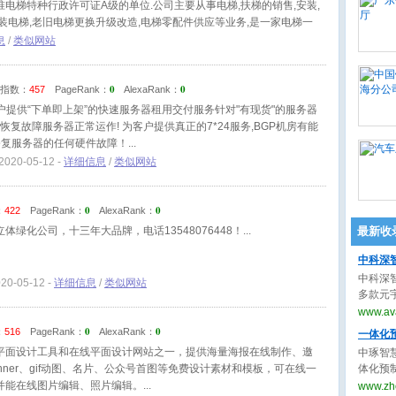
电梯特种行政许可证A级的单位.公司主要从事电梯,扶梯的销售,安装,
装电梯,老旧电梯更换升级改造,电梯零配件供应等业务,是一家电梯一
息
/
类似网站
0
0
指数：
457
PageRank：
AlexaRank：
户提供“下单即上架”的快速服务器租用交付服务针对"有现货"的服务器
时恢复故障服务器正常运作! 为客户提供真正的7*24服务,BGP机房有能
修复服务器的任何硬件故障！
2020-05-12 -
详细信息
/
类似网站
0
0
：
422
PageRank：
AlexaRank：
体绿化公司，十三年大品牌，电话13548076448！
最新收
中科深
中科深
020-05-12 -
详细信息
/
类似网站
多款元
播”实现
www.ava
件“创
0
0
：
516
PageRank：
AlexaRank：
一体化
客服解决
平面设计工具和在线平面设计网站之一，提供海量海报在线制作、邀
中琢智
解决方
nner、gif动图、名片、公众号首图等免费设计素材和模板，可在线一
体化预
解决方
国现货
并能在线图片编辑、照片编辑。
www.zh