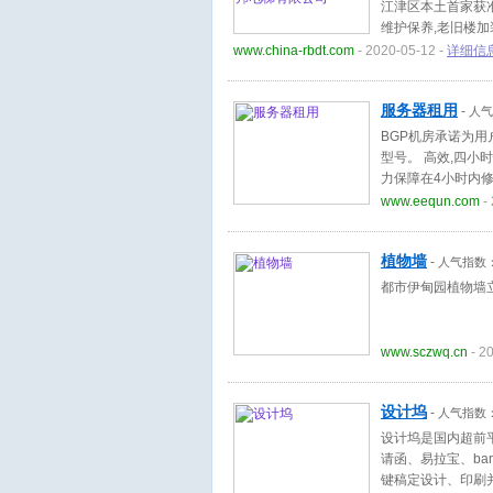
江津区本土首家获准
维护保养,老旧楼加
站式服务的4S企业.
www.china-rbdt.com
- 2020-05-12 -
详细信
服务器租用
-
人气
BGP机房承诺为用
型号。 高效,四小
力保障在4小时内
www.eequn.com
- 
植物墙
-
人气指数
都市伊甸园植物墙立
www.sczwq.cn
- 2
设计坞
-
人气指数
设计坞是国内超前
请函、易拉宝、ba
键稿定设计、印刷