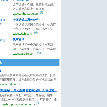
中规模最大的市级优秀历史建筑
含下设机构介绍、教育政策法规、
群，共有20栋优秀大学建筑和15栋
教育动态和网上办事指南。
优秀别墅建筑列入上海市历史保护
www.gdhed.edu.cn
-
建筑名单，为广大师生提供了绝好
的回眸历史、前瞻未来的人文景
中国铁通上海分公司
观。
中国铁通是经国务院批准、信息产
业部（信部政〔2000〕1253号）
核准、国家工商管理局注册，由铁
www.cttsh.com
-
道部及所属铁路局（集团）公司共
汽车殿堂
同出资组建的国有大型运营企业，
汽车殿堂是一个为你提供汽车新
于2000年12月26日正式成立，是
闻，汽车评测，汽车报价，汽车价
国内继中国电信之后又一家具有固
格，汽车行情，汽车新车，汽车改
www.car136.com
-
定电话经营权的运营商，全称中国
装，汽车保养等汽车资讯的汽车
铁通集团有限公司。
网。我们与中国主流汽车媒体合
录
作，搜罗其最新、最快、最精彩的
智
原创汽车内容，用户上汽车殿堂，
便知天下汽车！
智拥有全栈式实时动画及虚拟直播技术。打造
宇宙应用软件。虚拟主播带货软件“创梦易自动
AI虚拟主播24小时卖货，AI动画视频制作软
tarworld.cn
-
梦易自动画”AI自动生成精美的动画视频。虚拟人
预制泵站,一体化泵闸,智能截污井【厂家价格】
方案“云小七”为品牌提供标准的PaaS/SaaS
慧流体设备（湖北）有限公司专业生产销售一
案。已为上千家客户提供极高性价比的虚拟人
制泵站,一体化泵闸,智能截污井。厂家直销、全
案。
供应、型号齐全、价格实惠、施工周期短、使
ongzhuopump-hubei.com
-