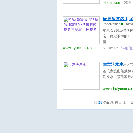
isheji5.com
- 2020
ios超级签名_i
0
PageRank：
Alex
苹果iOS超级签名网
名、稳定不掉的IO
新
www.aysan-024.com
- 2020-05-05 -
详细信
生发洗发水
-
人气
茶氏家族山茶麸酵
洗发水，茶氏家族
www.shuiyumo.co
共
28
条记录 首页 上一