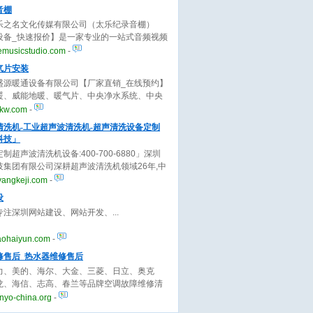
长，欢迎来电咨询。
音棚
乐之名文化传媒有限公司（太乐纪录音棚）
设备_快速报价】是一家专业的一站式音频视频
务公司，业务包含录音、音乐制作、混音、编
emusicstudio.com
-
v拍摄制作等，欢迎来电！
气片安装
盛源暖通设备有限公司【厂家直销_在线预约】
暖、威能地暖、暖气片、中央净水系统、中央
新风系统安装、售后于一体，技术专业，产品
jkw.com
-
，价格实惠，欢迎来电咨询！
清洗机-工业超声波清洗机-超声清洗设备定制
科技」
制超声波清洗机设备:400-700-6880」深圳
技集团有限公司深耕超声波清洗机领域26年,中
波清洗机十大品牌厂家,供应各类家用.工业超声
yangkeji.com
-
.
设
专注深圳网站建设、网站开发、
aohaiyun.com
-
修售后_热水器维修售后
力、美的、海尔、大金、三菱、日立、奥克
龙、海信、志高、春兰等品牌空调故障维修清
保养,空调移机拆装等提供上门服务,原厂配件,
nyo-china.org
-
明,无隐形消费。