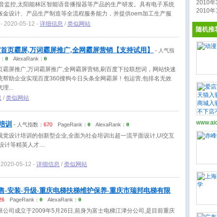
2010年3
语音监控,太阳能林区智能语音播报器等产品的生产研发。具有电子系统
2010年1
钣金设计、产品生产制造等全流程服务能力，并提供oem加工生产服
- 2020-05-12 -
详细信息
/
类似网站
随机推
度首页霸屏,万词霸屏推广,全网霸屏营销【支持试用】
-
人气指
0
0
k：
AlexaRank：
页霸屏推广,万词霸屏推广,全网霸屏营销,刷百度下拉联想词，网站快速
统帮助企业实现百度360搜狗今日头条全网霸屏！包运营,包排名无效
代理
息
/
类似网站
www.aid
培训
0
0
-
人气指数：
670
PageRank：
AlexaRank：
觉设计培训的创新型企业,全面为社会培训出超一流平面设计,UI交互
设计等精英人才.
 2020-05-12 -
详细信息
/
类似网站
售-安装-升级-重庆电梯扶梯维护保养-重庆市瑞邦电梯有限
0
0
26
PageRank：
AlexaRank：
公司成立于2009年5月26日,前身为富士电梯江津分公司,是目前重庆