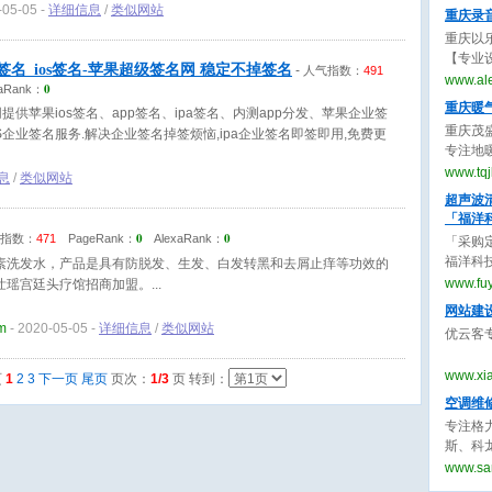
用寿命
-05-05 -
详细信息
/
类似网站
重庆录
重庆以
【专业
pa签名_ios签名-苹果超级签名网 稳定不掉签名
-
人气指数：
491
制作服
www.al
0
aRank：
曲、m
重庆暖
提供苹果ios签名、app签名、ipa签名、内测app分发、苹果企业签
重庆茂
S企业签名服务.解决企业签名掉签烦恼,ipa企业签名即签即用,免费更
专注地
空调、
www.tq
息
/
类似网站
质量高
超声波
「福洋
0
0
指数：
471
PageRank：
AlexaRank：
「采购定
福洋科
素洗发水，产品是具有防脱发、生发、白发转黑和去屑止痒等功效的
国超声
www.fu
壮瑶宫廷头疗馆招商加盟。
波清洗机
网站建
m
- 2020-05-05 -
详细信息
/
类似网站
优云客
www.xi
页
1
2
3
下一页
尾页
页次：
1/3
页 转到：
空调维
专注格
斯、科
洗加氟
www.sa
价格透