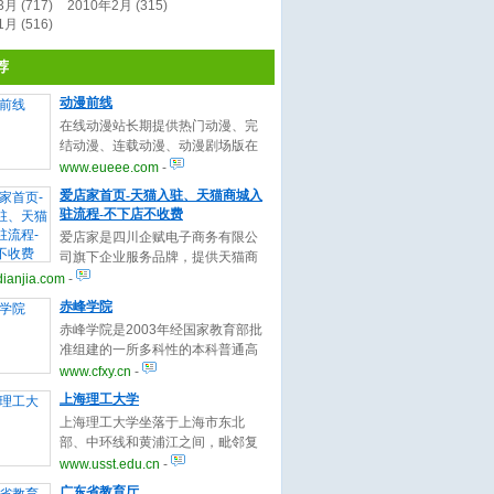
月 (717)
2010年2月 (315)
月 (516)
荐
动漫前线
在线动漫站长期提供热门动漫、完
结动漫、连载动漫、动漫剧场版在
线观看和下载，让大家看到更爽的
www.eueee.com
-
动漫电影、开设动漫免费上传下
爱店家首页-天猫入驻、天猫商城入
载、免费动漫电影迅雷高速下载,每
驻流程-不下店不收费
日放送最新DJ音乐动漫电影！
爱店家是四川企赋电子商务有限公
司旗下企业服务品牌，提供天猫商
城入驻、京东商城入驻、直播入
ianjia.com
-
驻、商标注册、版权登记、网站建
赤峰学院
设、品牌营销等多种企业服务，爱
赤峰学院是2003年经国家教育部批
店家天猫入驻具有内部邀约渠道和
准组建的一所多科性的本科普通高
预审，最快5天下店，不下店不收
等学校。学院位于闻名遐迩的“红山
www.cfxy.cn
-
费！
文化”发祥地——赤峰市，是赤峰地
上海理工大学
区唯一一所全日制普通本科高等学
上海理工大学坐落于上海市东北
校。
部、中环线和黄浦江之间，毗邻复
兴岛和共青森林公园。校园绿树环
www.usst.edu.cn
-
抱，红墙晖映，拥有目前上海高校
广东省教育厅