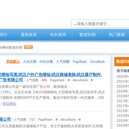
排行
最新收录
站长推荐
数据归档
热门搜索
5月网站数据归档
数据归
系统默认
入站次数
出站次数
人气指数
PageRank
AlexaRank
按月检
汉喷绘写真|武汉户外广告喷绘|武汉商城美陈|武汉展厅制作-
2023年4
广告有限公司
0
0
-
人气指数：
695
PageRank：
AlexaRank：
2021年3
2020年5
告有限公司是一家综合型广告公司，联系电话：
2019年1
627117051。企业文化墙 ,5米UV高精喷绘,大型喷绘写真,武汉发光字,武汉
2019年5
灯箱制作 坐拥5000平方生产基地，集设计制作安装一站式服务，100
2017年1
/
类似网站
2017年4
2015年1
2015年8
限公司
0
0
-
人气指数：
717
PageRank：
AlexaRank：
2010年7
2010年5
公司主营森林防火领域电子产品，专注于森林防火语音宣传杆,红外线