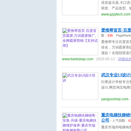
语音提示器,卡口
研发、产品造型、
务。
www.gzjytech.com
爱推帮首页-百
数：
636
PageRan
爱推帮专注百度首
排名，万词霸屏系
退款！全国招渠道
www.baidubap.com
- 2020-05-12 -
详细信
武汉专业UI设计
衍果设计学校专注视
设计,网页淘宝电商
yanguosheji.com
-
重庆电梯扶梯销
公司
-
人气指数：
6
重庆市瑞邦电梯有限