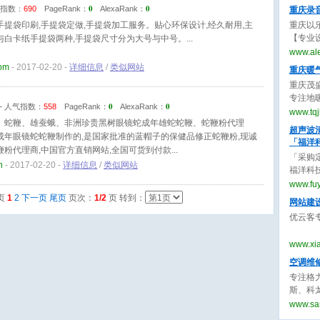
用寿命
0
0
指数：
690
PageRank：
AlexaRank：
重庆录
提袋印刷,手提袋定做,手提袋加工服务。贴心环保设计,经久耐用,主
重庆以
【专业
与白卡纸手提袋两种,手提袋尺寸分为大号与中号。
制作服
www.al
曲、m
com
- 2017-02-20 -
详细信息
/
类似网站
重庆暖
重庆茂
专注地
0
0
-
人气指数：
558
PageRank：
AlexaRank：
空调、
www.tq
、蛇鞭、雄蚕蛾、非洲珍贵黑树眼镜蛇成年雄蛇蛇鞭、蛇鞭粉代理
质量高
超声波
成年眼镜蛇蛇鞭制作的,是国家批准的蓝帽子的保健品修正蛇鞭粉,现诚
「福洋
鞭粉代理商,中国官方直销网站,全国可货到付款
「采购定
n
- 2017-02-20 -
详细信息
/
类似网站
福洋科
国超声
www.fu
波清洗机
页
1
2
下一页
尾页
页次：
1/2
页 转到：
网站建
优云客
www.xi
空调维
专注格
斯、科
洗加氟
www.sa
价格透