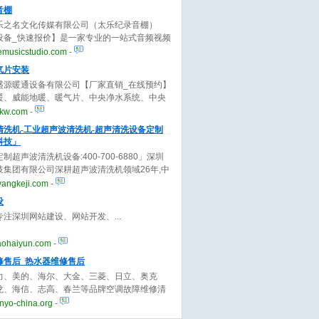
长，欢迎来电咨询。
音棚
乐之名文化传媒有限公司（太乐纪录音棚）
设备_快速报价】是一家专业的一站式音频视频
务公司，业务包含录音、音乐制作、混音、编
emusicstudio.com
-
v拍摄制作等，欢迎来电！
气片安装
盛源暖通设备有限公司【厂家直销_在线预约】
暖、威能地暖、暖气片、中央净水系统、中央
新风系统安装、售后于一体，技术专业，产品
jkw.com
-
，价格实惠，欢迎来电咨询！
清洗机-工业超声波清洗机-超声清洗设备定制
科技」
制超声波清洗机设备:400-700-6880」深圳
技集团有限公司深耕超声波清洗机领域26年,中
波清洗机十大品牌厂家,供应各类家用.工业超声
yangkeji.com
-
.
设
专注深圳网站建设、网站开发、
aohaiyun.com
-
修售后_热水器维修售后
力、美的、海尔、大金、三菱、日立、奥克
龙、海信、志高、春兰等品牌空调故障维修清
保养,空调移机拆装等提供上门服务,原厂配件,
nyo-china.org
-
明,无隐形消费。