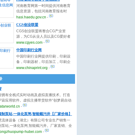
位，1998年被国务院学位委员会批
心，帮助照顾老人及伤残人员。
河南教育网第一时间提供河南教育
准成为硕士学位授权单位，2005年
信息资源，包括河南教育报名时
获准为工程硕士培养单位，2006年
间、考试时间、成绩查询、试题答
hasi.haedu.gov.cn
-
成为同等学力人员在职申请硕士学
案、职位表、招考简章、录取分数
位授权单位，2009年获准为艺术硕
CGS创业联盟
线等最新2010年河南教育信息和资
士培养单位。
CGS创业联盟将整合CG产业资
源。
源，为CG从业人员以及CG爱好者
提升创意空间，获得创业机会，寻
www.cgyes.com
-
找创业伙伴，获得CG外包项目，推
中国印刷行业网
动产业的发展为己任。将为CG用户
中国印刷行业网提供印刷，印刷设
提供全方位、立体化的服务为目
备，印刷器材，印后加工，印刷企
标。让所有CG爱好者和从业者无论
业等的行业资讯，政策法规，市场
www.chinaprint.org
-
是学习、工作还是自主创业处处都
分析，评论，技术文章，经验交
可以体验到CGS创业联盟所带来的
流，展览会议，印刷大赛，以及印
录
惊喜！
前软件，制版设备，CTP，印刷器
智
材，印刷配件，胶印，柔印，印后
加工等方面的产品信息，印刷求购
智拥有全栈式实时动画及虚拟直播技术。打造
与供应信息，交易市场，人才招
宇宙应用软件。虚拟主播带货软件“创梦易自动
聘，行业论坛等内容。
AI虚拟主播24小时卖货，AI动画视频制作软
tarworld.cn
-
梦易自动画”AI自动生成精美的动画视频。虚拟人
预制泵站,一体化泵闸,智能截污井【厂家价格】
方案“云小七”为品牌提供标准的PaaS/SaaS
慧流体设备（湖北）有限公司专业生产销售一
案。已为上千家客户提供极高性价比的虚拟人
制泵站,一体化泵闸,智能截污井。厂家直销、全
案。
供应、型号齐全、价格实惠、施工周期短、使
ongzhuopump-hubei.com
-