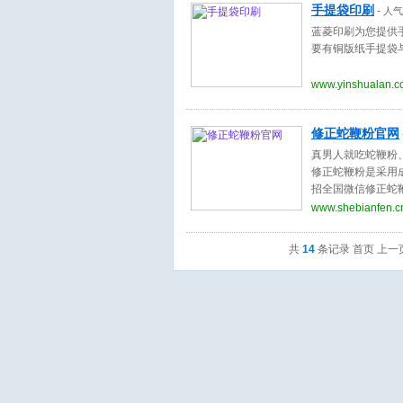
手提袋印刷
-
人气
蓝菱印刷为您提供手
要有铜版纸手提袋
www.yinshualan.
修正蛇鞭粉官网
真男人就吃蛇鞭粉
修正蛇鞭粉是采用
招全国微信修正蛇
www.shebianfen.c
共
14
条记录 首页 上一