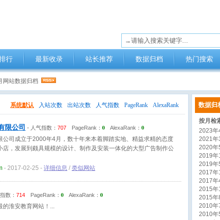
排行
最新收录
站长推荐
数据归档
热门搜索
2月网站数据归档
数据归
系统默认
入站次数
出站次数
人气指数
PageRank
AlexaRank
按月检
有限公司
0
0
-
人气指数：
707
PageRank：
AlexaRank：
2023年4
限公司成立于2000年4月，数十年来本着脚踏实地、精益求精的态度
2021年3
2020年5
小店，发展到颇具规模的设计、制作及安装一体化的大型广告制作公
2019年1
2019年5
m
- 2017-02-25 -
详细信息
/
类似网站
2017年1
2017年4
2015年1
0
0
指数：
714
PageRank：
AlexaRank：
2015年8
2010年7
最的淮安教育网站！
2010年5