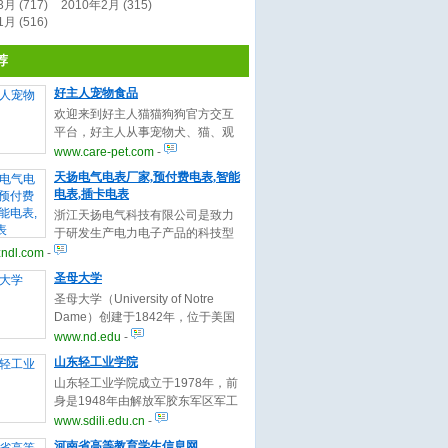
月 (717)
2010年2月 (315)
月 (516)
荐
好主人宠物食品
欢迎来到好主人猫猫狗狗官方交互
平台，好主人从事宠物犬、猫、观
赏鱼和观赏鸟食品的研发、生产。
www.care-pet.com
-
在这里我们可以了解到关于猫猫狗
天扬电气电表厂家,预付费电表,智能
狗的一切知识和医疗保健交友信
电表,插卡电表
息，爱狗狗，爱猫猫-是我们不变的
浙江天扬电气科技有限公司是致力
口号。
于研发生产电力电子产品的科技型
企业。公司主要从事:电表、预付费
zndl.com
-
电表、多功能电表、智能电表、预
圣母大学
付费管理系统、能耗系统等系列电
圣母大学（University of Notre
力产品。
Dame）创建于1842年，位于美国
印第安那州，是一所文理兼顾的著
www.nd.edu
-
名私立大学。“Notre Dame”是圣母
山东轻工业学院
玛利亚之意，顾名思义，这是一所
山东轻工业学院成立于1978年，前
罗马天主教大学，九成学生信天主
身是1948年由解放军胶东军区军工
教。圣母大学校风严谨、纯正，学
部建立的胶东工业学校。1982年，
www.sdili.edu.cn
-
生非常热衷于各项志愿的社会工
学校成为国家首批学士学位授权单
作，也有大量学生加入社会事务中
河南省高等教育学生信息网