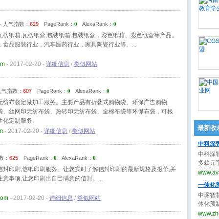
0
0
-
人气指数：
629
PageRank：
AlexaRank：
瓦楞纸箱,瓦楞纸盒,包装纸箱,包装纸盒，彩色纸箱、彩色纸盒等产品。
，食品服装行业，汽车医药行业，家具陶瓷行业等。
om
- 2017-02-20 -
详细信息
/
类似网站
0
0
人气指数：
607
PageRank：
AlexaRank：
无纺布袋定做加工服务。主要产品有折叠式购物袋、环保广告购物
袋、丝网印无纺布袋、热转印无纺布袋、全棉布袋等环保布袋，可根
性化定制服务。
最新收
m
- 2017-02-20 -
详细信息
/
类似网站
中科深
中科深
0
0
数：
625
PageRank：
AlexaRank：
多款元
信封印刷,信纸印刷服务。让您实时了解信封印刷的最新规格及报价,并
播”实现
www.ava
注意事项,让您印刷出自己满意的信封。
件“创
一体化
客服解决
中琢智
com
- 2017-02-20 -
详细信息
/
类似网站
解决方
体化预
解决方
国现货
www.zh