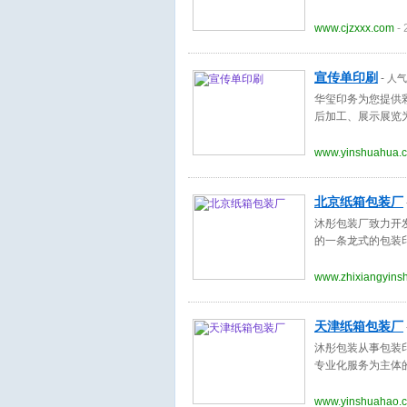
www.cjzxxx.com
- 
宣传单印刷
-
人气
华玺印务为您提供
后加工、展示展览
www.yinshuahua.
北京纸箱包装厂
沐彤包装厂致力开
的一条龙式的包装
www.zhixiangyins
天津纸箱包装厂
沐彤包装从事包装
专业化服务为主体
www.yinshuahao.