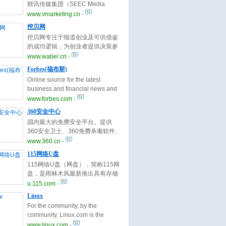
财讯传媒集团（SEEC Media
Group Limited）。集团拥有的跨行
www.vmarketing.cn
-
业资源、品牌和人脉积累以及庞大
挖贝网
的高端客户数据库以及良好的国际
挖贝网专注于报道创业及可供借鉴
合作背景是《成功营销》确立“全球
的成功逻辑，为创业者提供决策参
视野 整合营销”理念的坚实基础。
考和前瞻性指导，引导风险投资的
www.wabei.cn
-
流向，是中国创业者和企业高层信
Forbes(福布斯)
息获取渠道。
Online source for the latest
business and financial news and
analysis. Covering personal
www.forbes.com
-
finance, lifestyle, technology and
360安全中心
stock markets. Providing business
国内最大的免费安全平台。提供
analysis, advice, commentary,
360安全卫士、360免费杀毒软件、
tools and investing tips from
360木马查杀工具、360安全浏览
www.360.cn
-
Forbes and affiliated
器、360保险箱及各种其他免费杀
publications.
115网络U盘
毒软件包括NOD32、卡巴斯基等。
115网络U盘（网盘），简称115网
360安全卫士拥有查杀木马、清理
盘，是雨林木风最新推出具有存储
恶评插件、免费杀毒、修复系统漏
容量大、免费、高速、稳定、易
u.115.com
-
洞和管理应用软件等功能。
用，安全等特点的免费网络硬盘，
Linux
即免费网络存储空间服务。
For the community, by the
community, Linux.com is the
central source for Linux
www.linux.com
-