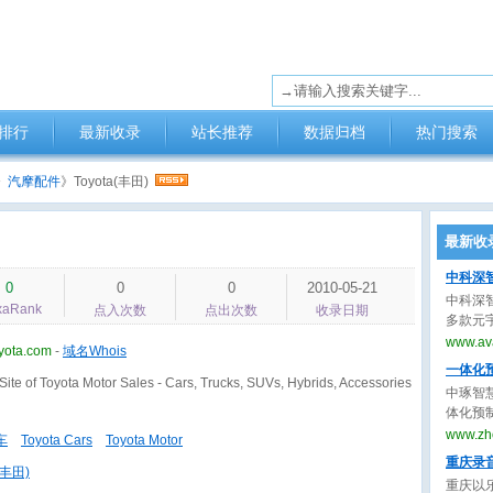
排行
最新收录
站长推荐
数据归档
热门搜索
》
汽摩配件
》Toyota(丰田)
最新收
中科深
0
0
0
2010-05-21
中科深
xaRank
点入次数
点出次数
收录日期
多款元
播”实现
www.ava
yota.com
-
域名Whois
件“创
一体化
客服解决
l Site of Toyota Motor Sales - Cars, Trucks, SUVs, Hybrids, Accessories
中琢智
解决方
体化预
解决方
国现货
www.zh
车
Toyota Cars
Toyota Motor
用寿命
重庆录
(丰田)
重庆以