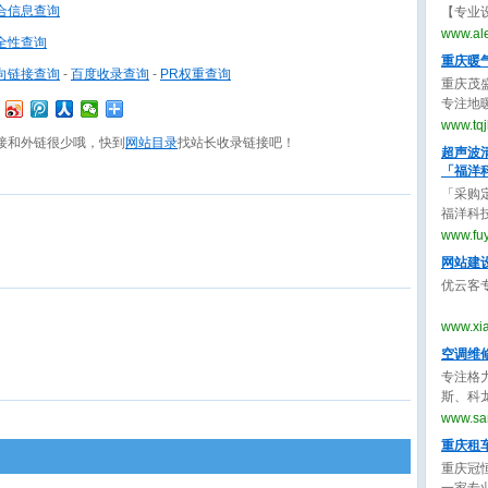
合信息查询
【专业
制作服
www.al
全性查询
曲、m
重庆暖
向链接查询
-
百度收录查询
-
PR权重查询
重庆茂
专注地
空调、
www.tq
接和外链很少哦，快到
网站目录
找站长收录链接吧！
质量高
超声波
「福洋
「采购定
福洋科
国超声
www.fu
波清洗机
网站建
优云客
www.xi
空调维
专注格
斯、科
洗加氟
www.sa
价格透
重庆租
重庆冠