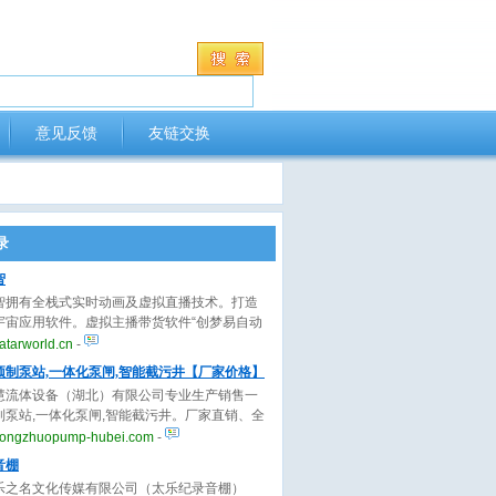
意见反馈
友链交换
录
智
智拥有全栈式实时动画及虚拟直播技术。打造
宇宙应用软件。虚拟主播带货软件“创梦易自动
AI虚拟主播24小时卖货，AI动画视频制作软
tarworld.cn
-
梦易自动画”AI自动生成精美的动画视频。虚拟人
预制泵站,一体化泵闸,智能截污井【厂家价格】
方案“云小七”为品牌提供标准的PaaS/SaaS
慧流体设备（湖北）有限公司专业生产销售一
案。已为上千家客户提供极高性价比的虚拟人
制泵站,一体化泵闸,智能截污井。厂家直销、全
案。
供应、型号齐全、价格实惠、施工周期短、使
ongzhuopump-hubei.com
-
长，欢迎来电咨询。
音棚
乐之名文化传媒有限公司（太乐纪录音棚）