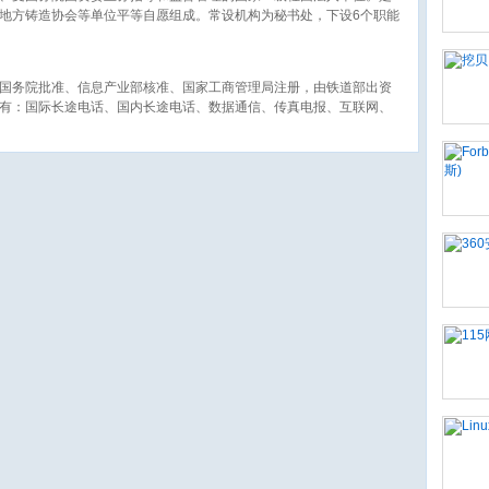
地方铸造协会等单位平等自愿组成。常设机构为秘书处，下设6个职能
年2月，通过ISO9000质量管理体系认证；2009年5月，被民政部授予
国务院批准、信息产业部核准、国家工商管理局注册，由铁道部出资
有：国际长途电话、国内长途电话、数据通信、传真电报、互联网、
）会议以及其它电信增值业务等。