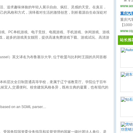
一家专
租车、
www.ao
活、追求趣味体验的年轻人展示自由、疯狂、灵感的天堂。在臭豆，
齐全，
在用自己的风格和方式，演绎着对生活的激情创意，剖析着源自生命深处对
重庆汽
重庆汽
【10
膜、贴
www.cq
游戏、PC单机游戏、电子竞技、电视游戏、手机游戏、休闲游戏、游戏
汽车贴
小游戏，超多的游戏美女靓照，提供高速免费游戏下载、游戏试玩、高清游
站长推
坛、游戏工会玩家社区。
teit Brussel）英文译名为布鲁塞尔大学, 位于欧盟与比利时王国的共同首都
本科层次全日制普通高等学校，隶属于辽宁省教育厅。学院位于百年
气候宜人,交通便利。校舍建筑风格各异，既有古典的凝重，也有现代的
性化的管理和服务，是读书治学的理想圣地。
, based on an SGML parser.
、受国务院国资委业务指导和监督管理的国家一级社团法人单位。是