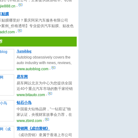
业的汽车租赁公司，主要提供旅游租车、机场
豪车租赁、商务租车、会议租车等服务，车型
jie888.cn
-
欢迎来电咨询！
车贴膜
车贴膜哪里好？重庆阿呆汽车服务有限公司
00+案例_价格透明】专业提供汽车贴膜、贴改色
隐形车衣、内饰贴膜、贴漆面保护膜等服务，
adcf.com
-
膜正规旗舰店，欢迎来电！
荐
Autoblog
Autoblog obsessively covers the
auto industry with news, reviews,
podcasts, high-quality
www.autoblog.com
-
photography and commentary
易车网
about automobiles and the
易车网以北京为中心为您提供全国
automotive industry.
近40个重点汽车市场的数千家经销
商的实时汽车报价，海量的汽车图
www.bitauto.com
-
片，最精彩的汽车新闻、行情、评
钻石小鸟
测、导购内容，是全国数千万购车
中国最大钻饰品牌，“一钻双证”独
意向客户的首选专业汽车导购网
家认证，央视财富故事会力荐，在
站。
线抢购逾20000颗钻石、5000款钻
www.zbird.com
-
戒、戒指、对戒、吊坠、项链、耳
营销网《成功营销》
钉等特价钻，15天退换，运费全
《成功营销》隶属于香港上市公司
免！