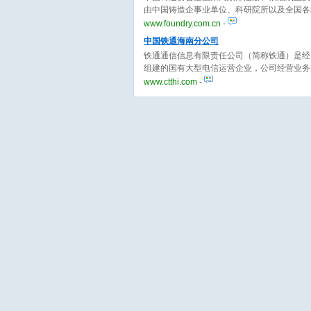
由中国铸造企事业单位、科研院所以及全国各
部门、2个全资子公司、15个分支机构；2009
www.foundry.com.cn
-
全国4A级行业协会称号。
中国铁通海南分公司
铁通通信信息有限责任公司（简称铁通）是经
组建的国有大型电信运营企业，公司经营业务
IP电话、卫星通信、无线通信、电视（电话
www.ctthi.com
-