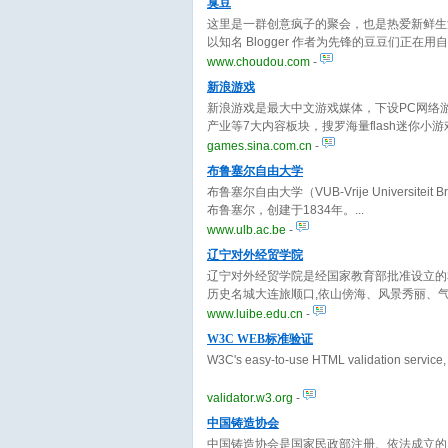
臭豆
这里是一群创意疯子的聚会，也是热爱新鲜生
以知名 Blogger 作者为先锋的豆豆们正
新鲜生活体验的冲动和向往。
www.choudou.com
-
新浪游戏
新浪游戏是最大中文游戏媒体，下设PC网络
产业等7大内容板块，搜罗海量flash迷你
戏视频播报，权威游戏新闻资讯报道，游戏论
games.sina.com.cn
-
布鲁塞尔自由大学
布鲁塞尔自由大学（VUB-Vrije Universi
布鲁塞尔，创建于1834年。
www.ulb.ac.be
-
辽宁对外经贸学院
辽宁对外经贸学院是经国家教育部批准设立的
历史名城大连旅顺口,依山傍海、风景秀丽、
浪漫。幽雅的校园环境，浓郁的学术氛围，人
www.luibe.edu.cn
-
W3C WEB标准验证
W3C's easy-to-use HTML validation service
validator.w3.org
-
中国铸造协会
中国铸造协会是国家民政部注册、依法成立的