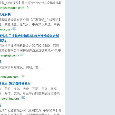
设备_快速报价】是一家专业的一站式音频视频
务公司，业务包含录音、音乐制作、混音、编
emusicstudio.com
-
v拍摄制作等，欢迎来电！
气片安装
盛源暖通设备有限公司【厂家直销_在线预约】
暖、威能地暖、暖气片、中央净水系统、中央
新风系统安装、售后于一体，技术专业，产品
jkw.com
-
，价格实惠，欢迎来电咨询！
清洗机-工业超声波清洗机-超声清洗设备定制
科技」
制超声波清洗机设备:400-700-6880」深圳
技集团有限公司深耕超声波清洗机领域26年,中
波清洗机十大品牌厂家,供应各类家用.工业超声
yangkeji.com
-
.
设
专注深圳网站建设、网站开发、
aohaiyun.com
-
修售后_热水器维修售后
力、美的、海尔、大金、三菱、日立、奥克
龙、海信、志高、春兰等品牌空调故障维修清
保养,空调移机拆装等提供上门服务,原厂配件,
nyo-china.org
-
明,无隐形消费。
车
恒汽车租赁有限公司【价格实惠_手续简单】是