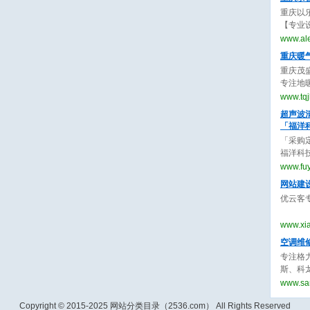
重庆以
【专业
制作服
www.al
曲、m
重庆暖
重庆茂
专注地
空调、
www.tq
质量高
超声波
「福洋
「采购定
福洋科
国超声
www.fu
波清洗机
网站建
优云客
www.xi
空调维
专注格
斯、科
洗加氟
www.sa
价格透
Copyright © 2015-2025 网站分类目录（2536.com） All Rights Reserved