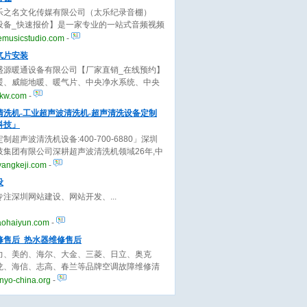
乐之名文化传媒有限公司（太乐纪录音棚）
设备_快速报价】是一家专业的一站式音频视频
务公司，业务包含录音、音乐制作、混音、编
emusicstudio.com
-
v拍摄制作等，欢迎来电！
气片安装
盛源暖通设备有限公司【厂家直销_在线预约】
暖、威能地暖、暖气片、中央净水系统、中央
新风系统安装、售后于一体，技术专业，产品
jkw.com
-
，价格实惠，欢迎来电咨询！
清洗机-工业超声波清洗机-超声清洗设备定制
科技」
制超声波清洗机设备:400-700-6880」深圳
技集团有限公司深耕超声波清洗机领域26年,中
波清洗机十大品牌厂家,供应各类家用.工业超声
yangkeji.com
-
.
设
专注深圳网站建设、网站开发、
aohaiyun.com
-
修售后_热水器维修售后
力、美的、海尔、大金、三菱、日立、奥克
龙、海信、志高、春兰等品牌空调故障维修清
保养,空调移机拆装等提供上门服务,原厂配件,
nyo-china.org
-
明,无隐形消费。