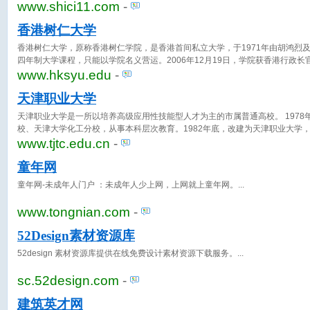
www.shici11.com
-
香港树仁大学
香港树仁大学，原称香港树仁学院，是香港首间私立大学，于1971年由胡鸿烈
四年制大学课程，只能以学院名义营运。2006年12月19日，学院获香港行政
承认其大学地位，成为香港首间私立大学，并于2007年2月14日正式更名。
www.hksyu.edu
-
天津职业大学
天津职业大学是一所以培养高级应用性技能型人才为主的市属普通高校。 197
校、天津大学化工分校，从事本科层次教育。1982年底，改建为天津职业大学
职业技术教育的院校，也是全国接受世界银行贷款的17所院校之一。
www.tjtc.edu.cn
-
童年网
童年网-未成年人门户 ：未成年人少上网，上网就上童年网。
www.tongnian.com
-
52Design素材资源库
52design 素材资源库提供在线免费设计素材资源下载服务。
sc.52design.com
-
建筑英才网