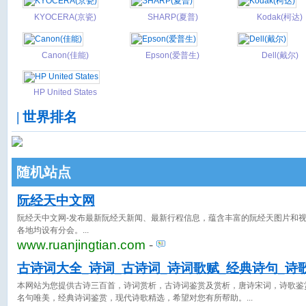
KYOCERA(京瓷)
SHARP(夏普)
Kodak(柯达)
Canon(佳能)
Epson(爱普生)
Dell(戴尔)
HP United States
| 世界排名
随机站点
阮经天中文网
阮经天中文网-发布最新阮经天新闻、最新行程信息，蕴含丰富的阮经天图片和
各地均设有分会。
www.ruanjingtian.com
-
古诗词大全_诗词_古诗词_诗词歌赋_经典诗句_诗
本网站为您提供古诗三百首，诗词赏析，古诗词鉴赏及赏析，唐诗宋词，诗歌鉴
名句唯美，经典诗词鉴赏，现代诗歌精选，希望对您有所帮助。