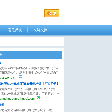
意见反馈
友链交换
录
智
智拥有全栈式实时动画及虚拟直播技术。打造
宇宙应用软件。虚拟主播带货软件“创梦易自动
AI虚拟主播24小时卖货，AI动画视频制作软
tarworld.cn
-
梦易自动画”AI自动生成精美的动画视频。虚拟人
预制泵站,一体化泵闸,智能截污井【厂家价格】
方案“云小七”为品牌提供标准的PaaS/SaaS
慧流体设备（湖北）有限公司专业生产销售一
案。已为上千家客户提供极高性价比的虚拟人
制泵站,一体化泵闸,智能截污井。厂家直销、全
案。
供应、型号齐全、价格实惠、施工周期短、使
ongzhuopump-hubei.com
-
长，欢迎来电咨询。
音棚
乐之名文化传媒有限公司（太乐纪录音棚）