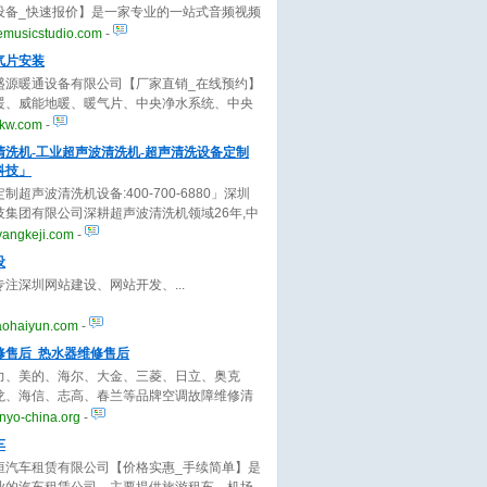
设备_快速报价】是一家专业的一站式音频视频
务公司，业务包含录音、音乐制作、混音、编
emusicstudio.com
-
v拍摄制作等，欢迎来电！
气片安装
盛源暖通设备有限公司【厂家直销_在线预约】
暖、威能地暖、暖气片、中央净水系统、中央
新风系统安装、售后于一体，技术专业，产品
jkw.com
-
，价格实惠，欢迎来电咨询！
清洗机-工业超声波清洗机-超声清洗设备定制
科技」
制超声波清洗机设备:400-700-6880」深圳
技集团有限公司深耕超声波清洗机领域26年,中
波清洗机十大品牌厂家,供应各类家用.工业超声
yangkeji.com
-
.
设
专注深圳网站建设、网站开发、
aohaiyun.com
-
修售后_热水器维修售后
力、美的、海尔、大金、三菱、日立、奥克
龙、海信、志高、春兰等品牌空调故障维修清
保养,空调移机拆装等提供上门服务,原厂配件,
nyo-china.org
-
明,无隐形消费。
车
恒汽车租赁有限公司【价格实惠_手续简单】是