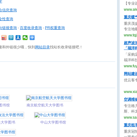
学
【专业
制作服
www.al
合信息查询
曲、m
重庆暖
全性查询
重庆茂
向链接查询
-
百度收录查询
-
PR权重查询
专注地
空调、
www.tq
质量高
超声波
接和外链很少哦，快到
网站目录
找站长收录链接吧！
「福洋
「采购定
福洋科
国超声
www.fu
波清洗机
网站建
优云客
www.xi
空调维
图书馆
南京航空航天大学图书
专注格
馆
斯、科
洗加氟
www.sa
法大学图书
中山大学图书馆
价格透
重庆租
重庆冠