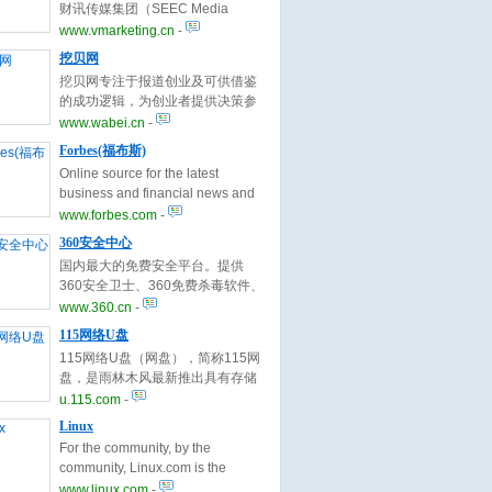
财讯传媒集团（SEEC Media
Group Limited）。集团拥有的跨行
www.vmarketing.cn
-
业资源、品牌和人脉积累以及庞大
挖贝网
的高端客户数据库以及良好的国际
挖贝网专注于报道创业及可供借鉴
合作背景是《成功营销》确立“全球
的成功逻辑，为创业者提供决策参
视野 整合营销”理念的坚实基础。
考和前瞻性指导，引导风险投资的
www.wabei.cn
-
流向，是中国创业者和企业高层信
Forbes(福布斯)
息获取渠道。
Online source for the latest
business and financial news and
analysis. Covering personal
www.forbes.com
-
finance, lifestyle, technology and
360安全中心
stock markets. Providing business
国内最大的免费安全平台。提供
analysis, advice, commentary,
360安全卫士、360免费杀毒软件、
tools and investing tips from
360木马查杀工具、360安全浏览
www.360.cn
-
Forbes and affiliated
器、360保险箱及各种其他免费杀
publications.
115网络U盘
毒软件包括NOD32、卡巴斯基等。
115网络U盘（网盘），简称115网
360安全卫士拥有查杀木马、清理
盘，是雨林木风最新推出具有存储
恶评插件、免费杀毒、修复系统漏
容量大、免费、高速、稳定、易
u.115.com
-
洞和管理应用软件等功能。
用，安全等特点的免费网络硬盘，
Linux
即免费网络存储空间服务。
For the community, by the
community, Linux.com is the
central source for Linux
www.linux.com
-