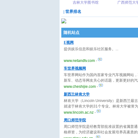
吉林大学图书馆
广西师范大
| 世界排名
随机站点
E视网
提供娱乐信息和娱乐社区服务。
www.netandtv.com
-
车世界视频网
车世界网站作为国内首家专业汽车视频网站，
新车、动态等网友关心的话题，更新更好的汽
www.cheshijie.com
-
新西兰林肯大学
林肯大学（Lincoln University）是
就读于林肯大学的31个专业。林肯大学被誉
享有很高的盛誉。林肯大学作为新西兰的知名
www.lincoln.ac.nz
-
的教学和科研。
周口师范学院
周口师范学院是经教育部批准设置的省属普通
格师资，为经济建设和社会发展培养高素质的