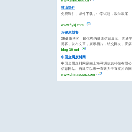
www.zknu.edu.cn
-
莲山课件
免费课件，课件下载，中学试题，教学教案，
www.5ykj.com
-
39健康博客
39健康博客，最优秀的健康信息展示、沟通
博客，发布文章，展示相片，结交网友，疾病
blog.39.net
-
中国金属废料网
中国金属废料网是由上海寻源信息科技有限公司与美
信息网站。自建立以来一直致力于直接沟通国
通企业提供第一手有价信息服务。
www.chinascrap.com
-