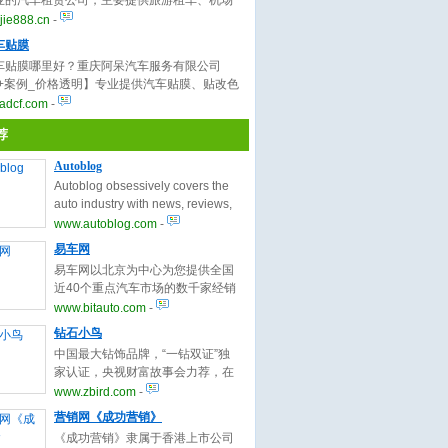
业的汽车租赁公司，主要提供旅游租车、机场
豪车租赁、商务租车、会议租车等服务，车型
jie888.cn
-
欢迎来电咨询！
车贴膜
车贴膜哪里好？重庆阿呆汽车服务有限公司
00+案例_价格透明】专业提供汽车贴膜、贴改色
隐形车衣、内饰贴膜、贴漆面保护膜等服务，
adcf.com
-
膜正规旗舰店，欢迎来电！
荐
Autoblog
Autoblog obsessively covers the
auto industry with news, reviews,
podcasts, high-quality
www.autoblog.com
-
photography and commentary
易车网
about automobiles and the
易车网以北京为中心为您提供全国
automotive industry.
近40个重点汽车市场的数千家经销
商的实时汽车报价，海量的汽车图
www.bitauto.com
-
片，最精彩的汽车新闻、行情、评
钻石小鸟
测、导购内容，是全国数千万购车
中国最大钻饰品牌，“一钻双证”独
意向客户的首选专业汽车导购网
家认证，央视财富故事会力荐，在
站。
线抢购逾20000颗钻石、5000款钻
www.zbird.com
-
戒、戒指、对戒、吊坠、项链、耳
营销网《成功营销》
钉等特价钻，15天退换，运费全
《成功营销》隶属于香港上市公司
免！