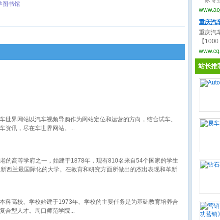
一家专
学图书馆
租车、
www.ao
齐全，
重庆汽
重庆汽
【10
膜、贴
www.cq
汽车贴
站长推
车世界网站以汽车视频导购作为网站定位和运营的方向，结合试车、
车资讯，尽在车世界网站。
新西兰最古老的高等学府之一，始建于1878年，现有810名来自54个国家的学生
为新西兰最国际化的大学。在教育和研究方面所做出的杰出表现和革新
大学，致力于商业与管理、自然资源、工程学、社会科学等众多领域
本科高校。学校始建于1973年。学校的主要任务是为基础教育培养合
复合型人才。周口师范学院