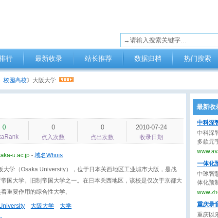
排行
最新收录
站长推荐
数据归档
热门搜索
》
校园高校
》大阪大学
最新收
中科深
0
0
0
2010-07-24
中科深
xaRank
点入次数
点出次数
收录日期
多款元
播”实现
www.ava
aka-u.ac.jp
-
域名Whois
件“创
一体化
客服解决
大学（Osaka University），位于日本关西地区工业城市大阪，是战
中琢智
解决方
所帝国大学。旧制帝国大学之一。在日本关西地区，该校是仅次于京都大
体化预
解决方
国现货
起着重要作用的综合性大学。
www.zh
用寿命
重庆录
niversity
大阪大学
大学
重庆以