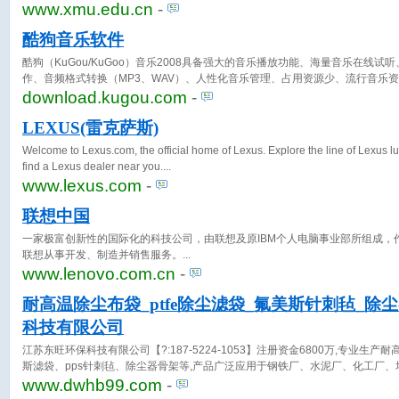
www.xmu.edu.cn
-
酷狗音乐软件
酷狗（KuGou/KuGoo）音乐2008具备强大的音乐播放功能、海量音乐在线试
作、音频格式转换（MP3、WAV）、人性化音乐管理、占用资源少、流行音乐
播放和下载第一选择。
download.kugou.com
-
LEXUS(雷克萨斯)
Welcome to Lexus.com, the official home of Lexus. Explore the line of Lexus l
find a Lexus dealer near you.
www.lexus.com
-
联想中国
一家极富创新性的国际化的科技公司，由联想及原IBM个人电脑事业部所组成，
联想从事开发、制造并销售服务。
www.lenovo.com.cn
-
耐高温除尘布袋_ptfe除尘滤袋_氟美斯针刺毡_除
科技有限公司
江苏东旺环保科技有限公司【?:187-5224-1053】注册资金6800万,专业生产
斯滤袋、pps针刺毡、除尘器骨架等,产品广泛应用于钢铁厂、水泥厂、化工厂
搅拌站、面粉厂、焦化厂、燃煤生物质供暖锅炉等行业
www.dwhb99.com
-