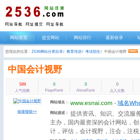
网站首页
提交网站
网站排行
最新收录
您现在的位置：
2536网站分类目录
》
教育培训
》
考试招生
》中国会计视野
中国会计视野
589
0
0
0
PageRank
AlexaRank
人气指数
点入次数
www.esnai.com
-
域名Who
网站域名：
链接报错>>
提供资讯、知识、交流服
网站描述：
主办，国内最资深的会计网站，创自
计，评估，会计视野，注会，注税